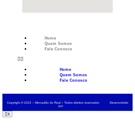
Home
Quem Somos
Fale Conosco
Home
Quem Somos
Fale Conosco
Copyright © 2022 – Mercadão do Real – Todos direitos reservador. Desenvolvido
por
WebDep
.
X