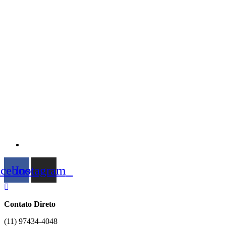
acebook
Instagram
Contato Direto
(11) 97434-4048