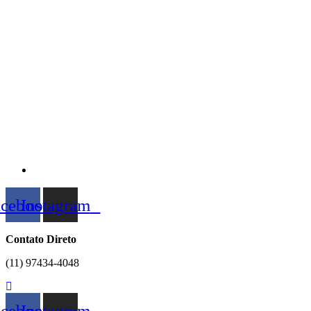
acebook
Instagram
Contato Direto
(11) 97434-4048
acebook
Instagram