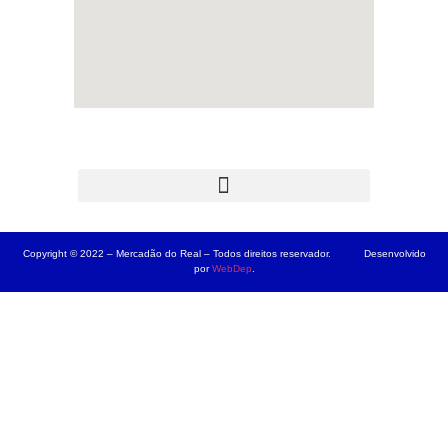
Copyright © 2022 – Mercadão do Real – Todos direitos reservador. Desenvolvido
por
WebDep
.