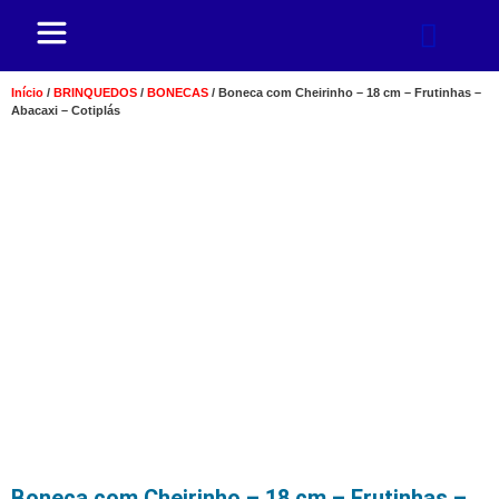
Início
/
BRINQUEDOS
/
BONECAS
/ Boneca com Cheirinho – 18 cm – Frutinhas –
Abacaxi – Cotiplás
Boneca com Cheirinho – 18 cm – Frutinhas –