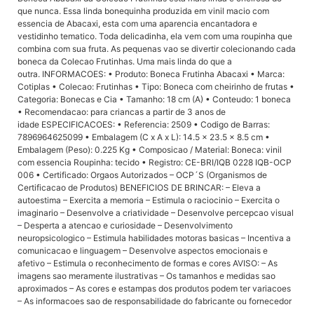
que nunca. Essa linda bonequinha produzida em vinil macio com
essencia de Abacaxi, esta com uma aparencia encantadora e
vestidinho tematico. Toda delicadinha, ela vem com uma roupinha que
combina com sua fruta. As pequenas vao se divertir colecionando cada
boneca da Colecao Frutinhas. Uma mais linda do que a
outra. INFORMACOES: • Produto: Boneca Frutinha Abacaxi • Marca:
Cotiplas • Colecao: Frutinhas • Tipo: Boneca com cheirinho de frutas •
Categoria: Bonecas e Cia • Tamanho: 18 cm (A) • Conteudo: 1 boneca
• Recomendacao: para criancas a partir de 3 anos de
idade ESPECIFICACOES: • Referencia: 2509 • Codigo de Barras:
7896964625099 • Embalagem (C x A x L): 14.5 x 23.5 x 8.5 cm •
Embalagem (Peso): 0.225 Kg • Composicao / Material: Boneca: vinil
com essencia Roupinha: tecido • Registro: CE-BRI/IQB 0228 IQB-OCP
006 • Certificado: Orgaos Autorizados – OCP´S (Organismos de
Certificacao de Produtos) BENEFICIOS DE BRINCAR: – Eleva a
autoestima – Exercita a memoria – Estimula o raciocinio – Exercita o
imaginario – Desenvolve a criatividade – Desenvolve percepcao visual
– Desperta a atencao e curiosidade – Desenvolvimento
neuropsicologico – Estimula habilidades motoras basicas – Incentiva a
comunicacao e linguagem – Desenvolve aspectos emocionais e
afetivo – Estimula o reconhecimento de formas e cores AVISO: – As
imagens sao meramente ilustrativas – Os tamanhos e medidas sao
aproximados – As cores e estampas dos produtos podem ter variacoes
– As informacoes sao de responsabilidade do fabricante ou fornecedor