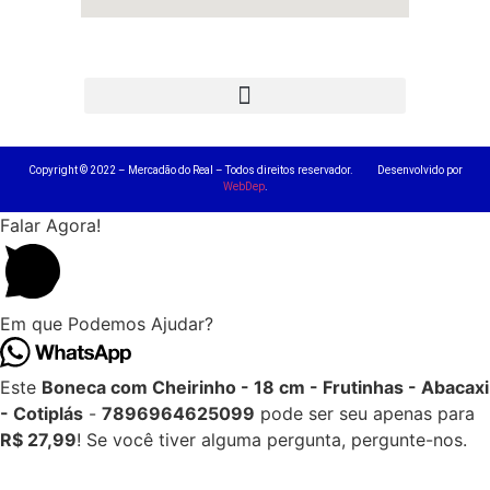
Copyright © 2022 – Mercadão do Real – Todos direitos reservador. Desenvolvido por
WebDep
.
Falar Agora!
Em que Podemos Ajudar?
Este
Boneca com Cheirinho - 18 cm - Frutinhas - Abacaxi
- Cotiplás
-
7896964625099
pode ser seu apenas para
R$ 27,99
! Se você tiver alguma pergunta, pergunte-nos.