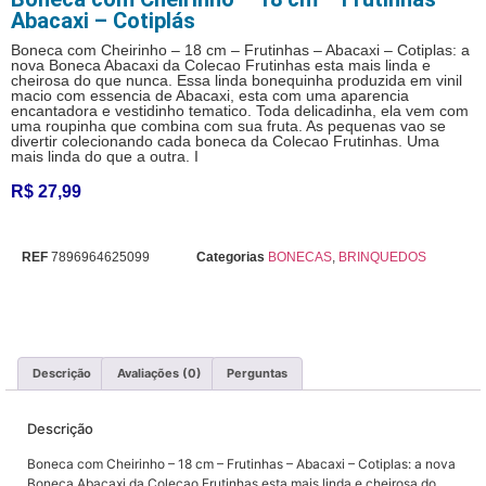
Abacaxi – Cotiplás
Boneca com Cheirinho – 18 cm – Frutinhas – Abacaxi – Cotiplas: a
nova Boneca Abacaxi da Colecao Frutinhas esta mais linda e
cheirosa do que nunca. Essa linda bonequinha produzida em vinil
macio com essencia de Abacaxi, esta com uma aparencia
encantadora e vestidinho tematico. Toda delicadinha, ela vem com
uma roupinha que combina com sua fruta. As pequenas vao se
divertir colecionando cada boneca da Colecao Frutinhas. Uma
mais linda do que a outra. I
R$
27,99
REF
7896964625099
Categorias
BONECAS
,
BRINQUEDOS
Descrição
Avaliações (0)
Perguntas
Descrição
Boneca com Cheirinho – 18 cm – Frutinhas – Abacaxi – Cotiplas: a nova
Boneca Abacaxi da Colecao Frutinhas esta mais linda e cheirosa do