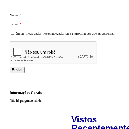
Nome
*
E-mail
*
Salvar meus dados neste navegador para a próxima vez que eu comentar.
Informações Gerais
Não há perguntas ainda.
Vistos
Recentement