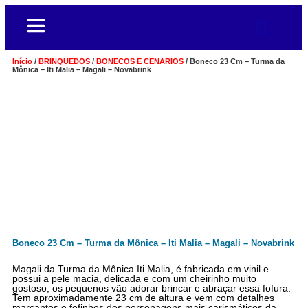
Início
/
BRINQUEDOS
/
BONECOS E CENARIOS
/ Boneco 23 Cm – Turma da
Mônica – Iti Malia – Magali – Novabrink
Boneco 23 Cm – Turma da Mônica – Iti Malia – Magali – Novabrink
Magali da Turma da Mônica Iti Malia, é fabricada em vinil e
possui a pele macia, delicada e com um cheirinho muito
gostoso, os pequenos vão adorar brincar e abraçar essa fofura.
Tem aproximadamente 23 cm de altura e vem com detalhes
marcantes e fofinhos dos personagens mais carismáticos da