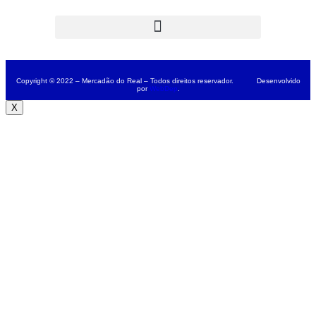
Copyright © 2022 – Mercadão do Real – Todos direitos reservador. Desenvolvido
por
WebDep
.
X