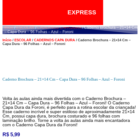
EXPRESS
Início
/
ESCOLAR
/
CADERNOS CAPA DURA
/ Caderno Brochura – 21×14 Cm
– Capa Dura – 96 Folhas – Azul – Foroni
Início
/
ESCOLAR
/
CADERNOS CAPA DURA
/ Caderno Brochura – 21×14 Cm –
Capa Dura – 96 Folhas – Azul – Foroni
Caderno Brochura – 21×14 Cm – Capa Dura – 96 Folhas – Azul – Foroni
Volta às aulas ainda mais divertida com o Caderno Brochura –
21×14 Cm – Capa Dura – 96 Folhas – Azul – Foroni! O Caderno
Capa Dura da Foroni, é perfeito para a rotina escolar da criançada!
Esse caderno incrível e super estiloso de aproximadamente 21×14
Cm, possui capa dura, brochura costurado e 96 folhas com
laminação brilho. Torne a volta às aulas ainda mais encantadora
com o Caderno Capa Dura da Foroni!
R$
5,99