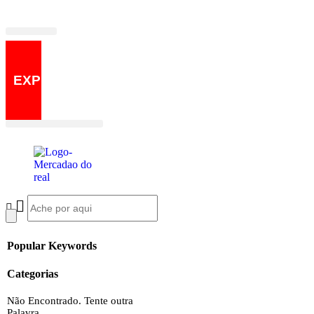
Fale Conosco
Quem Somos
EXPRESS
Popular Keywords
Categorias
Não Encontrado. Tente outra
Palavra