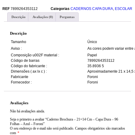
REF
7899264353112
Categorias
CADERNOS CAPA DURA
,
ESCOLAR
Descrição
Avaliações (0)
Perguntas
Descrição
Tamanho
Único
Aviso :
As cores podem variar entre
Composição u002F material :
Papel
Código de barras
7899264353112
Código do fabricante :
35.8936 5
Dimensões ( ax lx c ) :
Aproximadamente 21 x 14,5 
Fabricante
Foroni
Fornecedor :
Foroni
Avaliações
Não há avaliações ainda.
Seja o primeiro a avaliar “Caderno Brochura – 21×14 Cm – Capa Dura – 96
Folhas – Azul – Foroni”
O seu endereço de e-mail não será publicado.
Campos obrigatórios são marcados
com
*