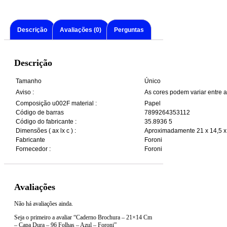
Descrição
Avaliações (0)
Perguntas
Descrição
Tamanho
Único
Aviso :
As cores podem variar entre 
Composição u002F material :
Papel
Código de barras
7899264353112
Código do fabricante :
35.8936 5
Dimensões ( ax lx c ) :
Aproximadamente 21 x 14,5 x
Fabricante
Foroni
Fornecedor :
Foroni
Avaliações
Não há avaliações ainda.
Seja o primeiro a avaliar “Caderno Brochura – 21×14 Cm
– Capa Dura – 96 Folhas – Azul – Foroni”