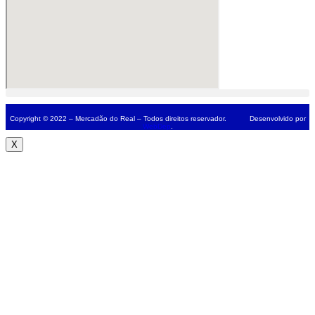
Copyright © 2022 – Mercadão do Real – Todos direitos reservador. Desenvolvido por
WebDep
.
X