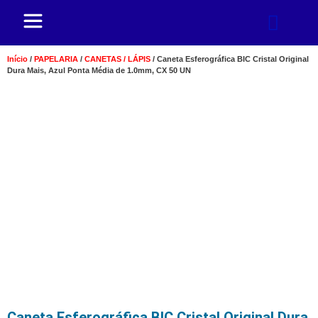
Início
/
PAPELARIA
/
CANETAS / LÁPIS
/ Caneta Esferográfica BIC Cristal Original
Dura Mais, Azul Ponta Média de 1.0mm, CX 50 UN
Caneta Esferográfica BIC Cristal Original Dura