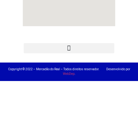
Copyright © 2022 – Mercadão do Real – Todos direitos reservador. Desenvolvido por
WebDep
.