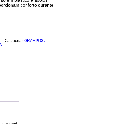
to em plástico e apoios
orcionam conforto durante
Categorias
GRAMPOS /
A
orto durante