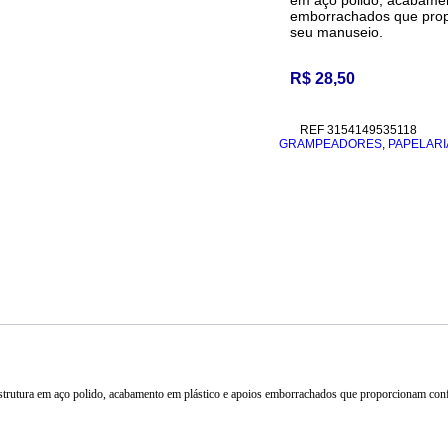
em aço polido, acabamen
emborrachados que prop
seu manuseio.
R$
28,50
REF
3154149535118
GRAMPEADORES
,
PAPELARI
strutura em aço polido, acabamento em plástico e apoios emborrachados que proporcionam conf