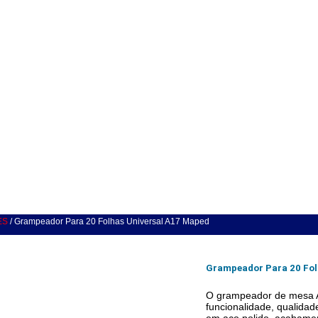
ES
/ Grampeador Para 20 Folhas Universal A17 Maped
Grampeador Para 20 Fol
O grampeador de mesa 
funcionalidade, qualidad