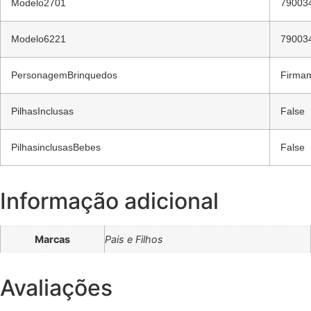
Modelo2701
79003
Modelo6221
79003
PersonagemBrinquedos
Firma
PilhasInclusas
False
PilhasinclusasBebes
False
Informação adicional
Marcas
Pais e Filhos
Avaliações