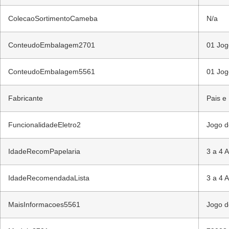
ColecaoSortimentoCameba
N/a
ConteudoEmbalagem2701
01 Jo
ConteudoEmbalagem5561
01 Jo
Fabricante
Pais e 
FuncionalidadeEletro2
Jogo d
IdadeRecomPapelaria
3 a 4 
IdadeRecomendadaLista
3 a 4 
MaisInformacoes5561
Jogo d