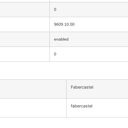
0
9609.10.00
enabled
0
Fabercastel
fabercastel