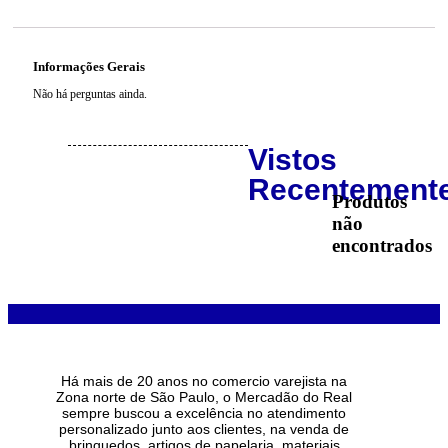
Informações Gerais
Não há perguntas ainda.
Vistos
Recentement
Produtos
não
encontrados
Há mais de 20 anos no comercio varejista na
Zona norte de São Paulo, o Mercadão do Real
sempre buscou a excelência no atendimento
personalizado junto aos clientes, na venda de
brinquedos, artigos de papelaria, materiais