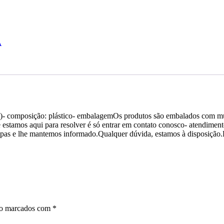
A
usa)- composição: plástico- embalagemOs produtos são embalados com mu
estamos aqui para resolver é só entrar em contato conosco- atendimento
apas e lhe mantemos informado.Qualquer dúvida, estamos à disposiçã
ão marcados com
*