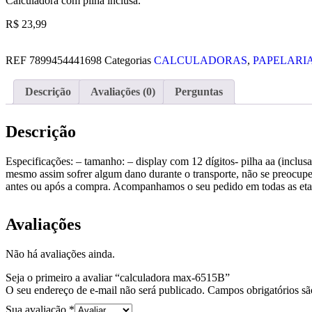
Calculadora com pilha inclusa.
R$
23,99
REF
7899454441698
Categorias
CALCULADORAS
,
PAPELARI
Descrição
Avaliações (0)
Perguntas
Descrição
Especificações: – tamanho: – display com 12 dígitos- pilha aa (incl
mesmo assim sofrer algum dano durante o transporte, não se preocupe 
antes ou após a compra. Acompanhamos o seu pedido em todas as et
Avaliações
Não há avaliações ainda.
Seja o primeiro a avaliar “calculadora max-6515B”
O seu endereço de e-mail não será publicado.
Campos obrigatórios s
Sua avaliação
*