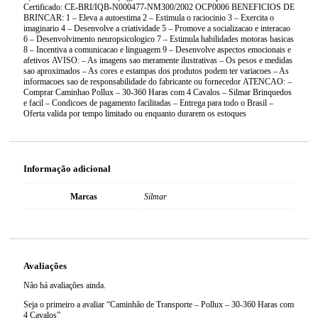
Certificado: CE-BRI/IQB-N000477-NM300/2002 OCP0006 BENEFICIOS DE
BRINCAR: 1 – Eleva a autoestima 2 – Estimula o raciocinio 3 – Exercita o
imaginario 4 – Desenvolve a criatividade 5 – Promove a socializacao e interacao
6 – Desenvolvimento neuropsicologico 7 – Estimula habilidades motoras basicas
8 – Incentiva a comunicacao e linguagem 9 – Desenvolve aspectos emocionais e
afetivos AVISO: – As imagens sao meramente ilustrativas – Os pesos e medidas
sao aproximados – As cores e estampas dos produtos podem ter variacoes – As
informacoes sao de responsabilidade do fabricante ou fornecedor ATENCAO: –
Comprar Caminhao Pollux – 30-360 Haras com 4 Cavalos – Silmar Brinquedos
e facil – Condicoes de pagamento facilitadas – Entrega para todo o Brasil –
Oferta valida por tempo limitado ou enquanto durarem os estoques
Informação adicional
Marcas
Silmar
Avaliações
Não há avaliações ainda.
Seja o primeiro a avaliar “Caminhão de Transporte – Pollux – 30-360 Haras com
4 Cavalos”