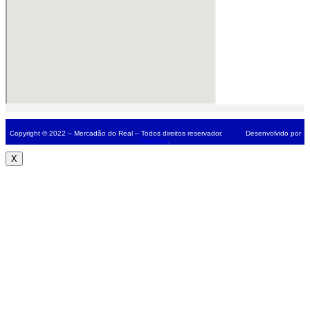
Copyright © 2022 – Mercadão do Real – Todos direitos reservador. Desenvolvido por
WebDep
.
X