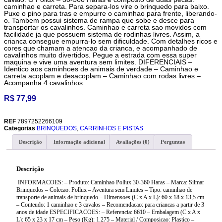
caminhao e carreta. Para separa-los vire o brinquedo para baixo.
Puxe o pino para tras e empurre o caminhao para frente, liberando-
o. Tambem possui sistema de rampa que sobe e desce para
transportar os cavalinhos. Caminhao e carreta sao movidos com
facilidade ja que possuem sistema de rodinhas livres. Assim, a
crianca consegue empurra-lo sem dificuldade. Com detalhes ricos e
cores que chamam a atencao da crianca, e acompanhado de
cavalinhos muito divertidos. Pegue a estrada com essa super
maquina e vive uma aventura sem limites. DIFERENCIAIS –
Identico aos caminhoes de animais de verdade – Caminhao e
carreta acoplam e desacoplam – Caminhao com rodas livres –
Acompanha 4 cavalinhos
R$
77,99
REF
7897252266109
Categorias
BRINQUEDOS
,
CARRINHOS E PISTAS
Descrição
Informação adicional
Avaliações (0)
Perguntas
Descrição
INFORMACOES: – Produto: Caminhao Pollux 30-360 Haras – Marca: Silmar
Brinquedos – Colecao: Pollux – Aventura sem Limites – Tipo: caminhao de
transporte de animais de brinquedo – Dimensoes (C x A x L): 60 x 18 x 13,5 cm
– Conteudo: 1 caminhao e 3 cavalos – Recomendacao: para criancas a partir de 3
anos de idade ESPECIFICACOES: – Referencia: 6610 – Embalagem (C x A x
L): 65 x 23 x 17 cm – Peso (Kg): 1.275 – Material / Composicao: Plastico –