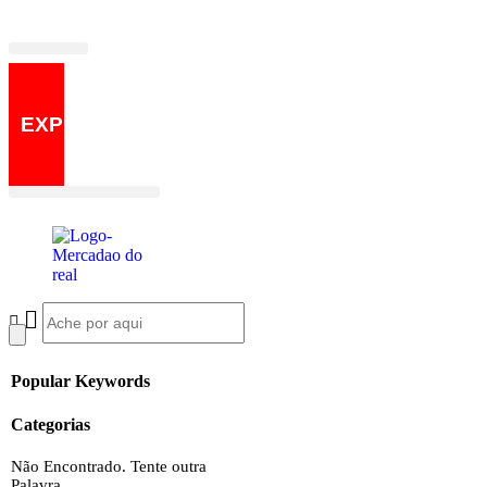
Fale Conosco
Quem Somos
EXPRESS
Popular Keywords
Categorias
Não Encontrado. Tente outra
Palavra