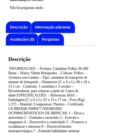
Não há perguntas ainda.
Descrição
Informação adicional
Avaliações (0)
Perguntas
Descrição
INFORMACOES: – Produto: Caminhao Pollux 30-360
Haras – Marca: Silmar Brinquedos – Colecao: Pollux –
Aventura sem Limites – Tipo: caminhao de transporte de
animais de brinquedo – Dimensoes (C x A x L): 60 x 18 x
13,5 cm – Conteudo: 1 caminhao e 3 cavalos –
Recomendacao: para criancas a partir de 3 anos de
idade ESPECIFICACOES: – Referencia: 6610 –
Embalagem (C x A x L): 65 x 23 x 17 cm – Peso (Kg):
1.275 – Material / Composicao: Plastico – Certificado:
CE-BRI/IQB-N000477-NM300/2002
OCP0006 BENEFICIOS DE BRINCAR: 1 – Eleva a
autoestima 2 – Estimula o raciocinio 3 – Exercita o
imaginario 4 – Desenvolve a criatividade 5 – Promove a
socializacao e interacao 6 – Desenvolvimento
neuropsicologico 7 – Estimula habilidades motoras