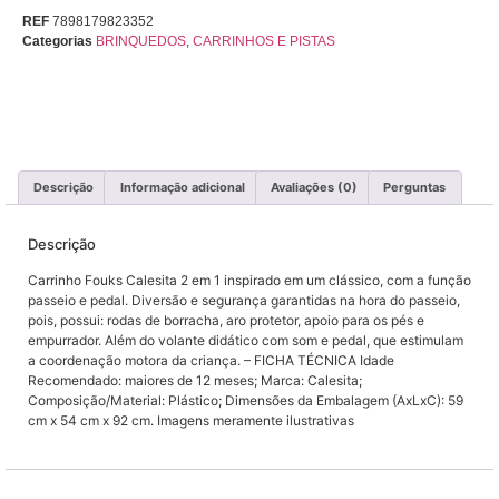
REF
7898179823352
Categorias
BRINQUEDOS
,
CARRINHOS E PISTAS
Descrição
Informação adicional
Avaliações (0)
Perguntas
Descrição
Carrinho Fouks Calesita 2 em 1 inspirado em um clássico, com a função
passeio e pedal. Diversão e segurança garantidas na hora do passeio,
pois, possui: rodas de borracha, aro protetor, apoio para os pés e
empurrador. Além do volante didático com som e pedal, que estimulam
a coordenação motora da criança. – FICHA TÉCNICA Idade
Recomendado: maiores de 12 meses; Marca: Calesita;
Composição/Material: Plástico; Dimensões da Embalagem (AxLxC): 59
cm x 54 cm x 92 cm. Imagens meramente ilustrativas