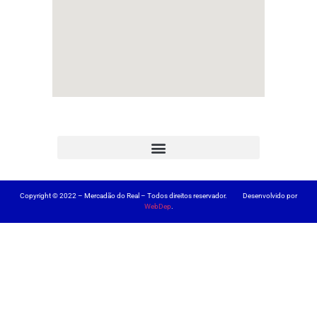
Copyright © 2022 – Mercadão do Real – Todos direitos reservador. Desenvolvido por
WebDep
.