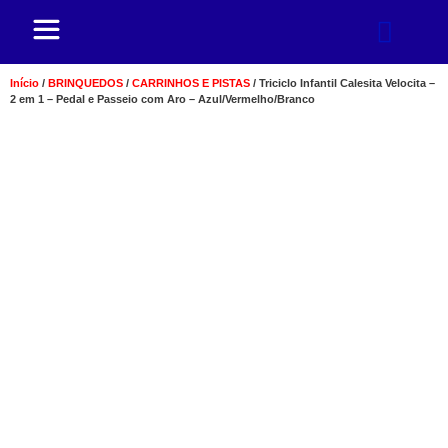
Início
/
BRINQUEDOS
/
CARRINHOS E PISTAS
/ Triciclo Infantil Calesita Velocita –
2 em 1 – Pedal e Passeio com Aro – Azul/Vermelho/Branco