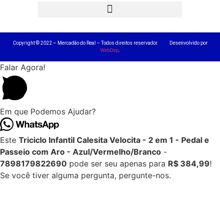
Copyright © 2022 – Mercadão do Real – Todos direitos reservador. Desenvolvido por
WebDep
.
Falar Agora!
Em que Podemos Ajudar?
Este
Triciclo Infantil Calesita Velocita - 2 em 1 - Pedal e
Passeio com Aro - Azul/Vermelho/Branco
-
7898179822690
pode ser seu apenas para
R$ 384,99
!
Se você tiver alguma pergunta, pergunte-nos.